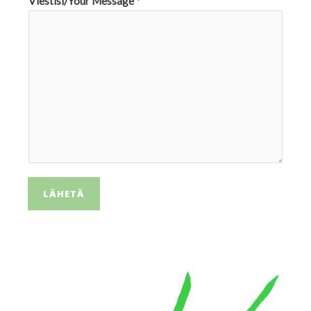
Viestisi/Your Message
*
LÄHETÄ