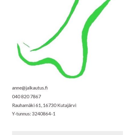
anne@jalkautus.fi
040 820 7867
Rauhamäki 61, 16730 Kutajärvi
Y-tunnus: 3240864-1