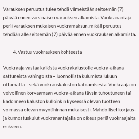
Varauksen peruutus tulee tehdä viimeistään seitsemän (7)
päivää ennen varsinaisen varauksen alkamista. Vuokranantaja
perii varauksen mukaisen vuokramaksun, mikäli peruutus
tehdään alle seitsemän (7) päivää ennen vuokrauksen alkamista.
Vastuu vuokrauksen kohteesta
Vuokraaja vastaa kaikista vuokrakalustolle vuokra-aikana
sattuneista vahingoista – luonnollista kulumista lukuun
ottamatta – sekä vuokrauskaluston katoamisesta. Vuokraaja on
velvollinen korvaamaan vuokra-aikana täysin tuhoutuneen tai
kadonneen kaluston kulloinkin kyseessä olevan tuotteen
voimassa olevan myyntihinnan mukaisesti. Mahdolliset korjaus-
ja kunnostuskulut vuokranantajalla on oikeus periä vuokraajalta
erikseen.