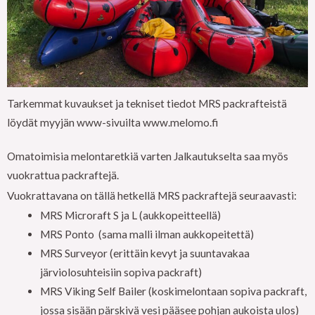
Tarkemmat kuvaukset ja tekniset tiedot MRS packrafteistä
löydät myyjän www-sivuilta
www.melomo.fi
Omatoimisia melontaretkiä varten Jalkautukselta saa myös
vuokrattua packraftejä.
Vuokrattavana on tällä hetkellä MRS packraftejä seuraavasti:
MRS Microraft S ja L (aukkopeitteellä)
MRS Ponto (sama malli ilman aukkopeitettä)
MRS Surveyor (erittäin kevyt ja suuntavakaa
järviolosuhteisiin sopiva packraft)
MRS Viking Self Bailer (koskimelontaan sopiva packraft,
jossa sisään pärskivä vesi pääsee pohjan aukoista ulos)