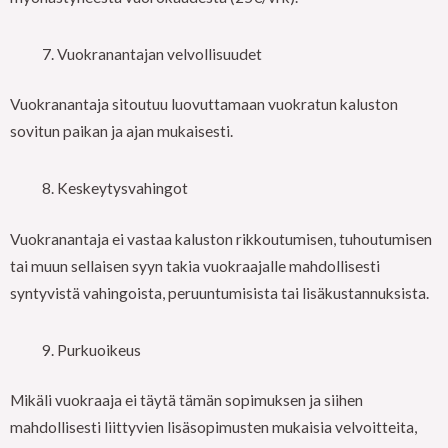
Vuokranantajan velvollisuudet
Vuokranantaja sitoutuu luovuttamaan vuokratun kaluston
sovitun paikan ja ajan mukaisesti.
Keskeytysvahingot
Vuokranantaja ei vastaa kaluston rikkoutumisen, tuhoutumisen
tai muun sellaisen syyn takia vuokraajalle mahdollisesti
syntyvistä vahingoista, peruuntumisista tai lisäkustannuksista.
Purkuoikeus
Mikäli vuokraaja ei täytä tämän sopimuksen ja siihen
mahdollisesti liittyvien lisäsopimusten mukaisia velvoitteita,