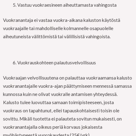
Vastuu vuokraesineen aiheuttamasta vahingosta
Vuokranantaja ei vastaa vuokra-aikana kaluston käytöstä
vuokraajalle tai mahdolliselle kolmannelle osapuolelle
aiheutuneista välittömistä tai välillisistä vahingoista.
Vuokrauskohteen palautusvelvollisuus
Vuokraajan velvollisuutena on palauttaa vuokraamansa kalusto
vuokranantajalle vuokra-ajan päättymiseen mennessä samassa
kunnossa kuin ne olivat vuokralle antamisen yhteydessä.
Kalusto tulee luovuttaa samaan toimipisteeseen, josta
vuokraus on tapahtunut, ellei tapauskohtaisesti toisin ole
sovittu. Mikäli tuotetta ei palauteta sovitun mukaisesti, on
vuokranantajalla oikeus periä korvaus jokaisesta
myöhästyneestä vuorokaudesta (25€/vrk).