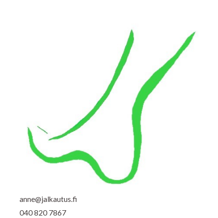
anne@jalkautus.fi
040 820 7867