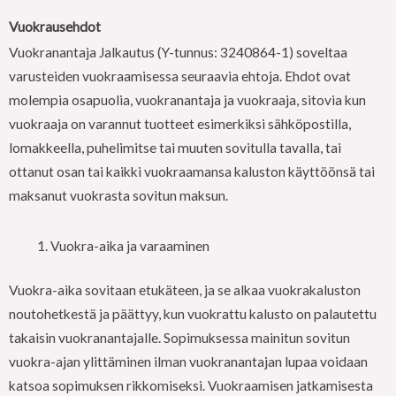
Vuokrausehdot
Vuokranantaja Jalkautus (Y-tunnus: 3240864-1) soveltaa
varusteiden vuokraamisessa seuraavia ehtoja. Ehdot ovat
molempia osapuolia, vuokranantaja ja vuokraaja, sitovia kun
vuokraaja on varannut tuotteet esimerkiksi sähköpostilla,
lomakkeella, puhelimitse tai muuten sovitulla tavalla, tai
ottanut osan tai kaikki vuokraamansa kaluston käyttöönsä tai
maksanut vuokrasta sovitun maksun.
Vuokra-aika ja varaaminen
Vuokra-aika sovitaan etukäteen, ja se alkaa vuokrakaluston
noutohetkestä ja päättyy, kun vuokrattu kalusto on palautettu
takaisin vuokranantajalle. Sopimuksessa mainitun sovitun
vuokra-ajan ylittäminen ilman vuokranantajan lupaa voidaan
katsoa sopimuksen rikkomiseksi. Vuokraamisen jatkamisesta