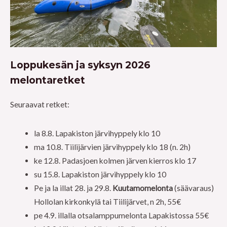
Loppukesän ja syksyn 2026
melontaretket
Seuraavat retket:
la 8.8. Lapakiston järvihyppely klo 10
ma 10.8. Tiilijärvien järvihyppely klo 18 (n. 2h)
ke 12.8. Padasjoen kolmen järven kierros klo 17
su 15.8. Lapakiston järvihyppely klo 10
Pe ja la illat 28. ja 29.8.
Kuutamomelonta
(säävaraus)
Hollolan kirkonkylä tai Tiilijärvet, n 2h, 55€
pe 4.9. illalla otsalamppumelonta Lapakistossa 55€