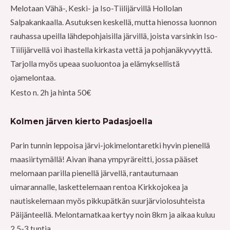
Melotaan Vähä-, Keski- ja Iso-Tiilijärvillä Hollolan
Salpakankaalla. Asutuksen keskellä, mutta hienossa luonnon
rauhassa upeilla lähdepohjaisilla järvillä, joista varsinkin Iso-
Tiilijärvellä voi ihastella kirkasta vettä ja pohjanäkyvyyttä.
Tarjolla myös upeaa suoluontoa ja elämyksellistä
ojamelontaa.
Kesto n. 2h ja hinta 50€
Kolmen järven kierto Padasjoella
Parin tunnin leppoisa järvi-jokimelontaretki hyvin pienellä
maasiirtymällä! Aivan ihana ympyräreitti, jossa pääset
melomaan parilla pienellä järvellä, rantautumaan
uimarannalle, laskettelemaan rentoa Kirkkojokea ja
nautiskelemaan myös pikkupätkän suurjärviolosuhteista
Päijänteellä. Melontamatkaa kertyy noin 8km ja aikaa kuluu
2,5-3 tuntia.