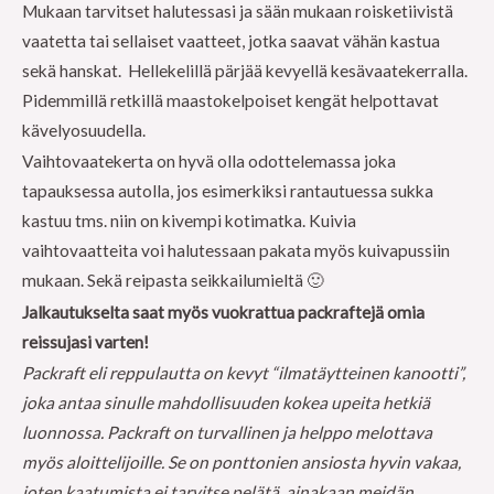
Mukaan tarvitset halutessasi ja sään mukaan roisketiivistä
vaatetta tai sellaiset vaatteet, jotka saavat vähän kastua
sekä hanskat. Hellekelillä pärjää kevyellä kesävaatekerralla.
Pidemmillä retkillä maastokelpoiset kengät helpottavat
kävelyosuudella.
Vaihtovaatekerta on hyvä olla odottelemassa joka
tapauksessa autolla, jos esimerkiksi rantautuessa sukka
kastuu tms. niin on kivempi kotimatka. Kuivia
vaihtovaatteita voi halutessaan pakata myös kuivapussiin
mukaan. Sekä reipasta seikkailumieltä 🙂
Jalkautukselta saat myös vuokrattua packraftejä omia
reissujasi varten!
Packraft eli reppulautta on kevyt “ilmatäytteinen kanootti”,
joka antaa sinulle mahdollisuuden kokea upeita hetkiä
luonnossa. Packraft on turvallinen ja helppo melottava
myös aloittelijoille. Se on ponttonien ansiosta hyvin vakaa,
joten kaatumista ei tarvitse pelätä, ainakaan meidän