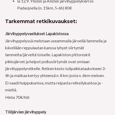
la 12.9. Ylisten ja Alisten järvihyppelykierros
Padasjoella (n. 15km, 5-6h) 80€
Tarkemmat retkikuvaukset
:
Järvihyppelyvaellukset Lapakistossa
Järvihyppelyssä melotaan useammalla järvellä/lammella ja
kävellään reppulautan kanssa lyhyet siirtymät
lammelta/järveltä toiselle. Lapakiston pittoreskit
pikkujärvet ja helpot polkusiirtymät ovat omiaan
järvihyppelyretkelle. Retken kesto tulipaikkataukoineen 3-
4h ja matkaa kertyy yhteensä n. 8 km josta n. 6km meloen.
Ei vaadi huippukuntoa, mutta reipasta retkeilykuntoa ja -
mieltä.
Hinta 70€/hlö
Tiilijärvien järvihyppely