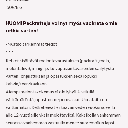
50€/hlö
HUOM! Packrafteja voi nyt myös vuokrata omia
retkiä varten!
->Katso tarkemmat tiedot
* * *
Retket sisältävät melontavarustuksen (packraft, mela,
melontaliivi), minigrip/kuivapussin tavaroiden säilytystä
varten, ohjeistuksen ja opastuksen sekä lopuksi
kahvin/teen/kaakaon.
Aiempi melontakokemus ei ole lyhyillä retkillä
välttämätöntä, opastamme perusasiat. Uimataito on
välttämätön. Retket eivät virtaavan veden vuoksi sovellu
alle 12-vuotiaille yksin melottaviksi. Kaksikolla vanhemman
seurassa vanhemman vastuulla menee nuorempikin lapsi.